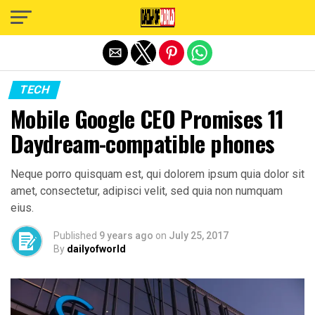
Exit mobile version
TECH
Mobile Google CEO Promises 11
Daydream-compatible phones
Neque porro quisquam est, qui dolorem ipsum quia dolor sit
amet, consectetur, adipisci velit, sed quia non numquam
eius.
Published
9 years ago
on
July 25, 2017
By
dailyofworld